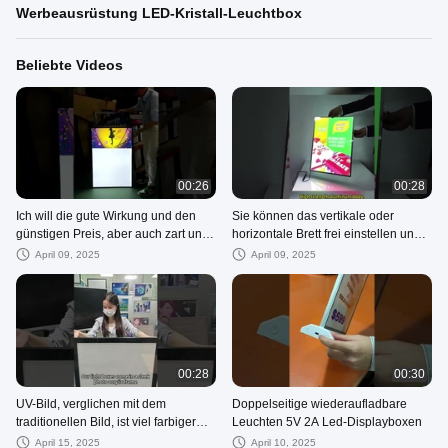
Werbeausrüstung LED-Kristall-Leuchtbox
Beliebte Videos
00:26
00:28
Ich will die gute Wirkung und den
Sie können das vertikale oder
günstigen Preis, aber auch zart und
horizontale Brett frei einstellen und
langlebig sein.
das Poster schnell wechseln.
April 09, 2025
April 09, 2025
00:28
00:30
UV-Bild, verglichen mit dem
Doppelseitige wiederaufladbare
traditionellen Bild, ist viel farbiger
Leuchten 5V 2A Led-Displayboxen
und hellfokussierter.
April 15, 2025
April 10, 2025