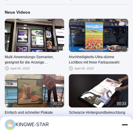
Neue Videos
00:30
00:21
Multi-Anwendungs-Szenarien,
Hochhelligkeits-Ultra-dünne
geeignet für die Anzeige
Lichtbox mit freier Farbauswahl.
verschiedener Szenarien.
April 26, 2025
April 26, 2025
00:21
00:33
Einfach und schneller Plakate
Schwarze Hintergrundbeleuchtung
ersetzen.
Lichtbox Aluminium Wandbild Led
Posterrahmen Anzeige
KINGWE-STAR
April 26, 2025
April 26, 2025