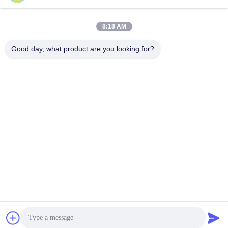
Schnelle Kontaktaufnahme
8:18 AM
Anschrift
Good day, what product are you looking for?
Die Kommission hat die Kommission aufgefordert, ihre
Stellungnahme zu unterbreiten.
Tel.
86-137-9834-3469
E-Mail-Adresse
Luna@kingwe-star.com
Datenschutzrichtlinie
|
Sitemap
| China gut Qualität
Kristallleuchte Lieferant. Urheberrecht © 2024-2026 SHENZHEN
KINGWE-STAR OPTO-ELECTRONICS TECHNOLOGY CO, LTD.
- Alle. Alle Rechte vorbehalten.