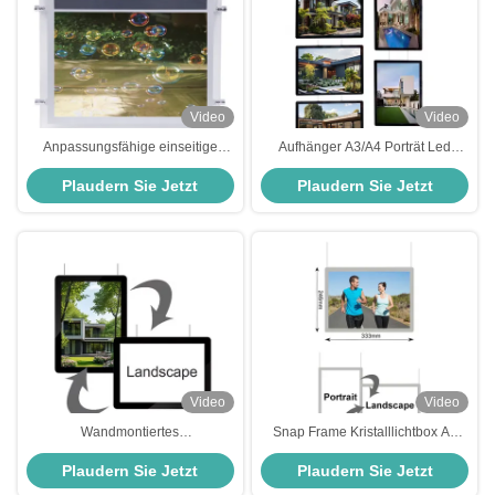
Video
Video
Anpassungsfähige einseitige
Aufhänger A3/A4 Porträt Led
Kristallleuchte DC12V DC24V
Kristallrahmen Akryl Kristall
Plaudern Sie Jetzt
Plaudern Sie Jetzt
LED-Lichtstreifen
Lichtbox
Video
Video
Wandmontiertes
Snap Frame Kristalllichtbox A4
Fensterbildschirm Led-
Größe Kristallfenster Anzeige
Plaudern Sie Jetzt
Plaudern Sie Jetzt
Beleuchtung Bilderrahmen
Hängende Lichtbox
Rechteckige Kristallleuchte